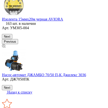
И
Изолента 15ммх20м черная AVIORA
163 шт. в наличии
Арт.
УМ305-004
Next
Previous
Д
Насос-автомат ДЖАМБО 70/50 П-К Джилекс 3036
(
Арт.
ДЖ7050ПК
Next
Назад к списку