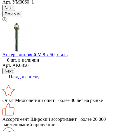
Арт.
УМ0060_1
Next
Previous
Анкер клиновой М 8 х 50, сталь
К
8 шт. в наличии
к
Арт.
АК0850
Next
Назад к списку
Опыт
Многолетний опыт - более 30 лет на рынке
Ассортимент
Широкий ассортимент - более 20 000
наименований продукции