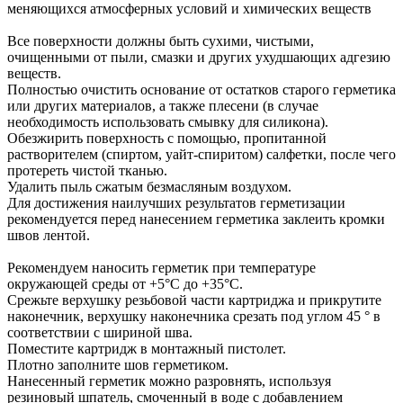
меняющихся атмосферных условий и химических веществ
Все поверхности должны быть сухими, чистыми,
очищенными от пыли, смазки и других ухудшающих адгезию
веществ.
Полностью очистить основание от остатков старого герметика
или других материалов, а также плесени (в случае
необходимость использовать смывку для силикона).
Обезжирить поверхность с помощью, пропитанной
растворителем (спиртом, уайт-спиритом) салфетки, после чего
протереть чистой тканью.
Удалить пыль сжатым безмасляным воздухом.
Для достижения наилучших результатов герметизации
рекомендуется перед нанесением герметика заклеить кромки
швов лентой.
Рекомендуем наносить герметик при температуре
окружающей среды от +5°C до +35°C.
Срежьте верхушку резьбовой части картриджа и прикрутите
наконечник, верхушку наконечника срезать под углом 45 ° в
соответствии с шириной шва.
Поместите картридж в монтажный пистолет.
Плотно заполните шов герметиком.
Нанесенный герметик можно разровнять, используя
резиновый шпатель, смоченный в воде с добавлением