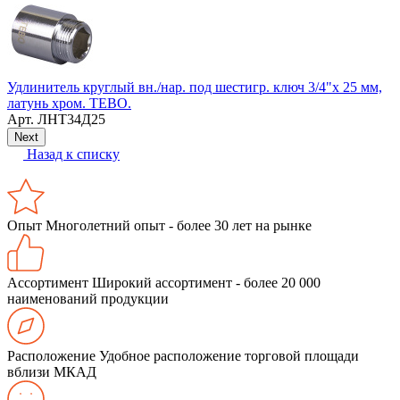
М
Удлинитель круглый вн./нар. под шестигр. ключ 3/4"х 25 мм,
латунь хром. ТЕВО.
Арт.
ЛНТ34Д25
Next
Назад к списку
Опыт
Многолетний опыт - более 30 лет на рынке
Ассортимент
Широкий ассортимент - более 20 000
наименований продукции
Расположение
Удобное расположение торговой площади
вблизи МКАД