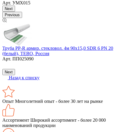
Арт.
УМХ015
Next
Previous
Труба PP-R армир. cтекловол. 4м 90х15,0 SDR 6 PN 20
(белый), TEBO, Россия
М
Арт.
ПП025090
Next
Назад к списку
Опыт
Многолетний опыт - более 30 лет на рынке
Ассортимент
Широкий ассортимент - более 20 000
наименований продукции