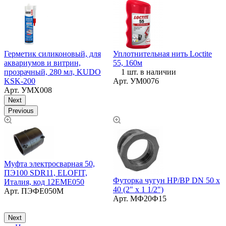
Герметик силиконовый, для
Уплотнительная нить Loctite
У
аквариумов и витрин,
55, 160м
прозрачный, 280 мл, KUDO
1 шт. в наличии
KSK-200
Арт.
УМ0076
Арт.
УМХ008
Next
Previous
Муфта электросварная 50,
ПЭ100 SDR11, ELOFIT,
Футорка чугун НР/ВР DN 50 х
У
Италия, код 12EME050
40 (2" х 1 1/2")
к
Арт.
ПЭФЕ050М
Арт.
МФ20Ф15
Next