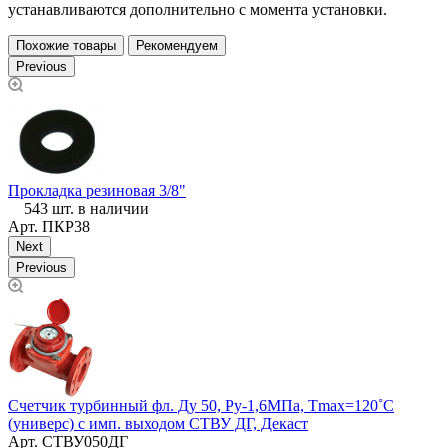
устанавливаются дополнительно с момента установки.
Похожие товары
Рекомендуем
Previous
Прокладка резиновая 3/8"
543 шт. в наличии
Арт.
ПКР38
Next
Previous
Счетчик турбинный фл. Ду 50, Ру-1,6МПа, Тmax=120˚С
Т
(универс) с имп. выходом СТВУ ДГ, Декаст
Арт.
СТВУ050ДГ