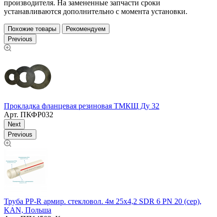
производителя. На замененные запчасти сроки
устанавливаются дополнительно с момента установки.
Похожие товары
Рекомендуем
Previous
П
Прокладка фланцевая резиновая ТМКЩ Ду 32
Арт.
ПКФР032
Next
Previous
Труба PP-R армир. cтекловол. 4м 25х4,2 SDR 6 PN 20 (сер),
KAN, Польша