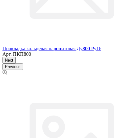
Прокладка кольцевая паронитовая Ду800 Ру16
Арт.
ПКП800
Next
Previous
C,
Т