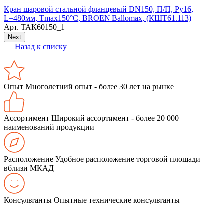
У
Кран шаровой стальной фланцевый DN150, П/П, Ру16,
L=480мм, Tmax150°С, BROEN Ballomax, (КШТ61.113)
Арт.
ТАК60150_1
Next
Назад к списку
Опыт
Многолетний опыт - более 30 лет на рынке
Ассортимент
Широкий ассортимент - более 20 000
наименований продукции
Расположение
Удобное расположение торговой площади
вблизи МКАД
Консультанты
Опытные технические консультанты