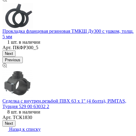
Прокладка фланцевая резиновая ТМКЩ Ду300 с ушком, толщ.
П
5 мм
1 шт. в наличии
Арт.
ПКФР300_5
Next
Previous
Седелка с внутрен.резьбой ПВХ 63 х 1" (4 болта), PIMTAS,
М
Турция 529 00 63032 2
Р
8 шт. в наличии
Арт.
ТСК1830
Next
Назад к списку