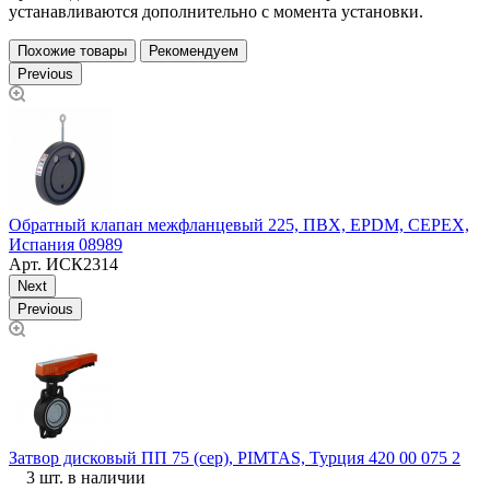
устанавливаются дополнительно с момента установки.
Похожие товары
Рекомендуем
Previous
О
Обратный клапан межфланцевый 225, ПВХ, EPDM, CEPEX,
Испания 08989
Арт.
ИСК2314
Next
Previous
К
Затвор дисковый ПП 75 (сер), PIMTAS, Турция 420 00 075 2
3 шт. в наличии