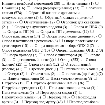
Ниппель резьбовой переходной (
38
)
Нить льняная (
1
)
Ножницы (
16
)
Обвод (перекрещивание) (
33
)
Обратный
клапан (
574
)
Обратный клапан с дренажем и
воздухоотводчиком (
2
)
Обратный клапан с приемной
сеткой (
7
)
Огнетушитель (
12
)
Оголовок для скважины
(
21
)
Опора для душевого поддона (
3
)
Опора из ПВХ (
9
)
Опора из ПП (
4
)
Опора из ПП с ремешком (
12
)
Опора пластиковая (
14
)
Опора пластиковая двойная (
8
)
Опора пластиковая с ремешком (
5
)
Опора пластиковая с
фиксатором (
15
)
Опора подвижная в сборе ОПХ-2 (
7
)
Опора подвижная ОПБ-2 (
10
)
Опора подвижная ОПП-2 (
3
)
Опора привода (
7
)
Опора с фиксатором (
8
)
Оправа
(
3
)
Опрессовочный насос (
4
)
Отвод (
353
)
Отвод
(колено) (
25
)
Отвод гнутый (
12
)
Отвод плавный
(колено) (
41
)
Отрезной диск (
1
)
Отсекающий клапан (
5
)
Отступ (
2
)
Очиститель (
2
)
Очиститель (праймер) (
7
)
Панель управления (
5
)
Паста уплотнительная (
3
)
Патрубок (
15
)
Патрубок фланцевый ПФРК (
36
)
Патрубок-переходник (
1
)
Пена для изоляции стыка (
3
)
Пена монтажная (
6
)
Перегородка-сифон (
1
)
Перепускной клапан (
3
)
Переход (
416
)
Переход для
врезки (
3
)
Переход под муфту (
43
)
Переход резьбовой