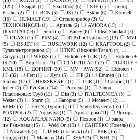
(
13
)
KUDO (
2
)
RADIUS (
15
)
МЕГЕОН (
15
)
MV
(
125
)
Seagull (
1
)
УралПроф (
6
)
STF (
1
)
Georg
Fischer (
2
)
J.J. BCN (
5
)
JS (
7
)
Askon (
6
)
Kormell
(
15
)
HUMALT (
19
)
Стеклоприбор (
3
)
ТЕХНОНИКОЛЬ (
1
)
Ариэль (
2
)
AVIORA (
15
)
ПОЛИГАЗ (
59
)
Serra (
5
)
Bailey (
8
)
Ideal Standard (
3
)
OLAXI (
1
)
РБМ (
4
)
RTP (РосТурПласт) (
13
)
MVI
(
5
)
RS JET (
4
)
RUSHWORK (
12
)
KRAFTOOL (
2
)
Тулаэлектропривод (
3
)
НТКРЗ (Нижний Тагил) (
4
)
Сатурн (
1
)
WEISS (
1
)
Hidroten + TCR (
12
)
Hidroten +
JS (
70
)
Вир Пласт (
1
)
СТАРТПЛАСТ (
7
)
TU-POLY +
KML (
18
)
ДОРНИТ (
30
)
MV + AVA (
92
)
Hidroten +
J.J. (
32
)
Fert (
1
)
Луга (
5
)
FIP (
2
)
Emmeti (
1
)
Simona (
17
)
НEISSKRAFT (
1
)
TCR (
1
)
Calorie (
1
)
Irritec (
1
)
РусКреп (
14
)
Рогнеда (
1
)
Завод
Пластиковых Труб (
13
)
Dist (
3
)
ITALTECNICA (
5
)
Wester (
3
)
Sturm (
3
)
Багория (
5
)
Момент (
12
)
БЛМЗ (
5
)
ESEN (Турция) (
1
)
SantechSystems (
55
)
POXIPOL (
2
)
Aquaviva (
1
)
Арма-Пром (
11
)
Чигирь
(
12
)
AQUAFLAX NANO (
5
)
Flextron (
1
)
завод
им.Гаджиева (
15
)
Weld-On (
13
)
САНТЕКС (Гомель) (
1
)
Nowatech (
3
)
ЛЛМЗ (Луганск) (
2
)
РВК (
16
)
Луидор (
10
)
Маршал (
14
)
ЗУБР (
3
)
NHT (
3
)