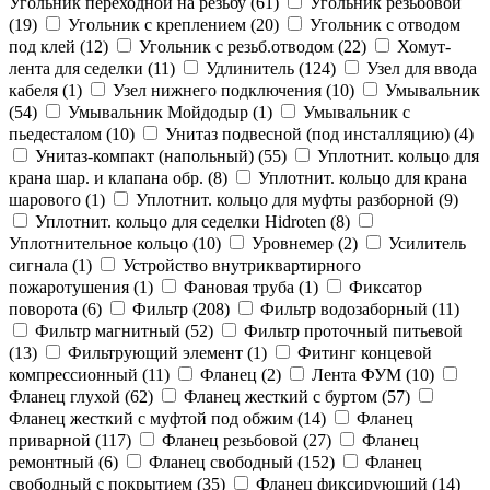
Угольник переходной на резьбу (
61
)
Угольник резьбовой
(
19
)
Угольник с креплением (
20
)
Угольник с отводом
под клей (
12
)
Угольник с резьб.отводом (
22
)
Хомут-
лента для седелки (
11
)
Удлинитель (
124
)
Узел для ввода
кабеля (
1
)
Узел нижнего подключения (
10
)
Умывальник
(
54
)
Умывальник Мойдодыр (
1
)
Умывальник с
пьедесталом (
10
)
Унитаз подвесной (под инсталляцию) (
4
)
Унитаз-компакт (напольный) (
55
)
Уплотнит. кольцо для
крана шар. и клапана обр. (
8
)
Уплотнит. кольцо для крана
шарового (
1
)
Уплотнит. кольцо для муфты разборной (
9
)
Уплотнит. кольцо для седелки Hidroten (
8
)
Уплотнительное кольцо (
10
)
Уровнемер (
2
)
Усилитель
сигнала (
1
)
Устройство внутриквартирного
пожаротушения (
1
)
Фановая труба (
1
)
Фиксатор
поворота (
6
)
Фильтр (
208
)
Фильтр водозаборный (
11
)
Фильтр магнитный (
52
)
Фильтр проточный питьевой
(
13
)
Фильтрующий элемент (
1
)
Фитинг концевой
компрессионный (
11
)
Фланец (
2
)
Лента ФУМ (
10
)
Фланец глухой (
62
)
Фланец жесткий с буртом (
57
)
Фланец жесткий с муфтой под обжим (
14
)
Фланец
приварной (
117
)
Фланец резьбовой (
27
)
Фланец
ремонтный (
6
)
Фланец свободный (
152
)
Фланец
свободный с покрытием (
35
)
Фланец фиксирующий (
14
)