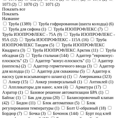
1073 (
2
)
1070 (
2
)
1071 (
2
)
Показать все
Показать
Название
Труба (
1389
)
Труба гофрированная (шахта колодца) (
6
)
Труба для сифона (
1
)
Труба ИЗОПРОФЛЕКС (
7
)
Труба ИЗОПРОФЛЕКС - 75А (
9
)
Труба ИЗОПРОФЛЕКС -
95А (
12
)
Труба ИЗОПРОФЛЕКС - 115А (
16
)
Труба
ИЗОПРОФЛЕКС Тандем (
5
)
Труба ИЗОПРОФЛЕКС
Квадрига (
3
)
Труба ИЗОПРОФЛЕКС Арктик (
11
)
Труба
обсадная (
2
)
Труба стальная (
144
)
Адаптер "евроконус-
плоскость" (
2
)
Адаптер "конус-плоскость" (
1
)
Адаптер
(ниппель) (
2
)
Адаптер герметичного ввода (
3
)
Адаптер
для колодца (
1
)
Адаптер для скважины (
5
)
Адаптер к
насосу (для всасывающего шланга) (
1
)
Американка (
323
)
Анкер (
15
)
Анкер универсальный (
1
)
Антиклей (
1
)
Аппликаторы для нанес. клея (
4
)
Арматура (
17
)
Аэратор (
1
)
Базовое решение автоматизации БРА (
1
)
Байпас (
1
)
Бак для душа (
20
)
Балансировочный клапан
(
42
)
Бидон (
11
)
Блок автоматики (
5
)
Блок
регулирования температуры (
1
)
Болт U-образный (
18
)
Бордюр (
7
)
Бочка (
3
)
Бочонок (
144
)
Бурт под клей