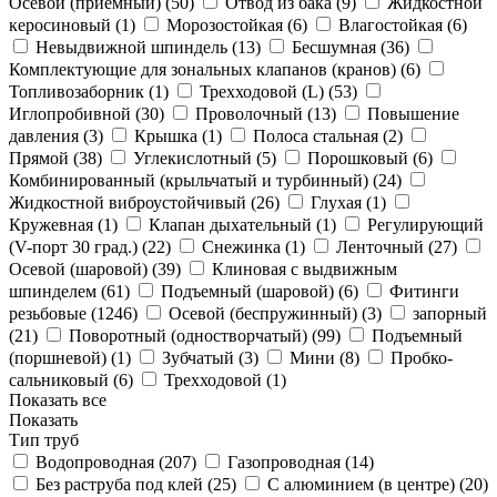
Осевой (приемный) (
50
)
Отвод из бака (
9
)
Жидкостной
керосиновый (
1
)
Морозостойкая (
6
)
Влагостойкая (
6
)
Невыдвижной шпиндель (
13
)
Бесшумная (
36
)
Комплектующие для зональных клапанов (кранов) (
6
)
Топливозаборник (
1
)
Трехходовой (L) (
53
)
Иглопробивной (
30
)
Проволочный (
13
)
Повышение
давления (
3
)
Крышка (
1
)
Полоса стальная (
2
)
Прямой (
38
)
Углекислотный (
5
)
Порошковый (
6
)
Комбинированный (крыльчатый и турбинный) (
24
)
Жидкостной виброустойчивый (
26
)
Глухая (
1
)
Кружевная (
1
)
Клапан дыхательный (
1
)
Регулирующий
(V-порт 30 град.) (
22
)
Снежинка (
1
)
Ленточный (
27
)
Осевой (шаровой) (
39
)
Клиновая с выдвижным
шпинделем (
61
)
Подъемный (шаровой) (
6
)
Фитинги
резьбовые (
1246
)
Осевой (беспружинный) (
3
)
запорный
(
21
)
Поворотный (одностворчатый) (
99
)
Подъемный
(поршневой) (
1
)
Зубчатый (
3
)
Мини (
8
)
Пробко-
сальниковый (
6
)
Трехходовой (
1
)
Показать все
Показать
Тип труб
Водопроводная (
207
)
Газопроводная (
14
)
Без раструба под клей (
25
)
С алюминием (в центре) (
20
)