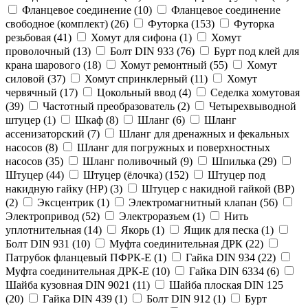
Фланцевое соединение (
10
)
Фланцевое соединение
свободное (комплект) (
26
)
Футорка (
153
)
Футорка
резьбовая (
41
)
Хомут для сифона (
1
)
Хомут
проволочный (
13
)
Болт DIN 933 (
76
)
Бурт под клей для
крана шарового (
18
)
Хомут ремонтный (
55
)
Хомут
силовой (
37
)
Хомут спринклерный (
11
)
Хомут
червячный (
17
)
Цокольный ввод (
4
)
Седелка хомутовая
(
39
)
Частотный преобразователь (
2
)
Четырехвыводной
штуцер (
1
)
Шкаф (
8
)
Шланг (
6
)
Шланг
ассенизаторский (
7
)
Шланг для дренажных и фекальных
насосов (
8
)
Шланг для погружных и поверхностных
насосов (
35
)
Шланг поливочный (
9
)
Шпилька (
29
)
Штуцер (
44
)
Штуцер (ёлочка) (
152
)
Штуцер под
накидную гайку (НР) (
3
)
Штуцер с накидной гайкой (ВР)
(
2
)
Эксцентрик (
1
)
Электромагнитный клапан (
56
)
Электропривод (
52
)
Электроразъем (
1
)
Нить
уплотнительная (
14
)
Якорь (
1
)
Ящик для песка (
1
)
Болт DIN 931 (
10
)
Муфта соединительная ДРК (
22
)
Патрубок фланцевый ПФРК-Е (
1
)
Гайка DIN 934 (
22
)
Муфта соединительная ДРК-Е (
10
)
Гайка DIN 6334 (
6
)
Шайба кузовная DIN 9021 (
11
)
Шайба плоская DIN 125
(
20
)
Гайка DIN 439 (
1
)
Болт DIN 912 (
1
)
Бурт