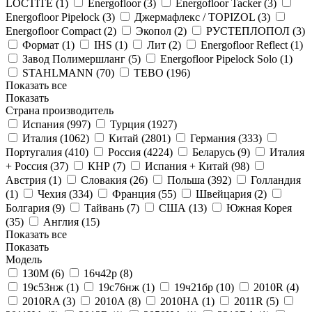
LOCTITE (
1
)
Energofloor (
3
)
Energofloor Tacker (
3
)
Energofloor Pipelock (
3
)
Джермафлекс / TOPIZOL (
3
)
Energofloor Compact (
2
)
Экопол (
2
)
РУСТЕПЛОПОЛ (
3
)
Формат (
1
)
IHS (
1
)
Лит (
2
)
Energofloor Reflect (
1
)
Завод Полимершланг (
5
)
Energofloor Pipelock Solo (
1
)
STAHLMANN (
70
)
ТЕВО (
196
)
Показать все
Показать
Страна производитель
Испания (
997
)
Турция (
1927
)
Италия (
1062
)
Китай (
2801
)
Германия (
333
)
Португалия (
410
)
Россия (
4224
)
Беларусь (
9
)
Италия
+ Россия (
37
)
КНР (
7
)
Испания + Китай (
98
)
Австрия (
1
)
Словакия (
26
)
Польша (
392
)
Голландия
(
1
)
Чехия (
334
)
Франция (
55
)
Швейцария (
2
)
Болгария (
9
)
Тайвань (
7
)
США (
13
)
Южная Корея
(
35
)
Англия (
15
)
Показать все
Показать
Модель
130М (
6
)
16ч42р (
8
)
19с53нж (
1
)
19с76нж (
1
)
19ч21бр (
10
)
2010R (
4
)
2010RA (
3
)
2010А (
8
)
2010НА (
1
)
2011R (
5
)