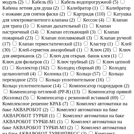
модуль (
2
)
Кабель (
6
)
Кабель водопрогружной (
5
)
Кабина летняя для душа (
2
)
Калибратор (
1
)
Калибратор
с ножами для снятия фаски (
2
)
Картридж (
110
)
Катушка
для электромагнитного клапана (
2
)
Кессон (
4
)
Клапан
для трапа (
1
)
Клапан дыхательный (
1
)
Клапан
настроечный (
14
)
Клапан отсекающий (
3
)
Клапан
пожарный (
23
)
Клапан поплавковый (
3
)
Клапан ручной
(
17
)
Клапан термостатический (
21
)
Кластер (
1
)
Клей
(
30
)
Клей-герметик анаэробный (
1
)
Ключ (
20
)
Ключ
для американок (
2
)
Ключ для открыв. банок клея (
1
)
Ключ для фильтров (
1
)
Ключ трубный (
2
)
Ключ цепной
(
1
)
Коллектор (
162
)
Колодец сборный (
8
)
Колодец
цельнолитой (
4
)
Колонка (
1
)
Кольцо (
57
)
Кольцо
переходное (
255
)
Кольцо уплотнительное (
16
)
Кольцо уплотнительное (
14
)
Компенсатор гидроударов (
2
)
Компенсатор петлевой (PP-R) (
13
)
Компенсатор прямой
(Козлова) (
5
)
Компенсатор с резиновой вставкой (
69
)
Комплексное решение КРАБ (
7
)
Комплект автоматики на
баке АКВАРОБОТ (
2
)
Комплект автоматики на баке
АКВАРОБОТ ТУРБИ (
1
)
Комплект автоматики на баке
АКВАРОБОТ ТУРБИ-М1 (
1
)
Комплект автоматики на
баке АКВАРОБОТ ТУРБИ-М3 (
2
)
Комплект автоматики
на баке АКВАРОБОТ ТУРБИПРЕСС (
2
)
Комплект