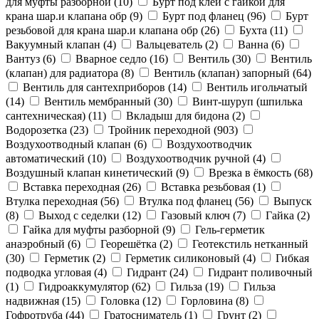
для муфты разборной (
10
)
Бурт под клей с гайкой для
крана шар.и клапана обр (
9
)
Бурт под фланец (
96
)
Бурт
резьбовой для крана шар.и клапана обр (
26
)
Бухта (
11
)
Вакуумный клапан (
4
)
Вальцеватель (
2
)
Ванна (
6
)
Вантуз (
6
)
Вварное седло (
16
)
Вентиль (
30
)
Вентиль
(клапан) для радиатора (
8
)
Вентиль (клапан) запорный (
64
)
Вентиль для сантехприборов (
14
)
Вентиль игольчатый
(
14
)
Вентиль мембранный (
30
)
Винт-шуруп (шпилька
сантехническая) (
11
)
Вкладыш для бидона (
2
)
Водорозетка (
23
)
Тройник переходной (
903
)
Воздухоотводный клапан (
6
)
Воздухоотводчик
автоматический (
10
)
Воздухоотводчик ручной (
4
)
Воздушный клапан кинетический (
9
)
Врезка в ёмкость (
68
)
Вставка переходная (
26
)
Вставка резьбовая (
1
)
Втулка переходная (
56
)
Втулка под фланец (
56
)
Выпуск
(
8
)
Выход c седелки (
12
)
Газовый ключ (
7
)
Гайка (
2
)
Гайка для муфты разборной (
9
)
Гель-герметик
анаэробный (
6
)
Георешётка (
2
)
Геотекстиль нетканный
(
30
)
Герметик (
2
)
Герметик силиконовый (
4
)
Гибкая
подводка угловая (
4
)
Гидрант (
24
)
Гидрант поливочный
(
1
)
Гидроаккумулятор (
62
)
Гильза (
19
)
Гильза
надвижная (
15
)
Головка (
12
)
Горловина (
8
)
Гофротруба (
44
)
Гратосниматель (
1
)
Грунт (
2
)