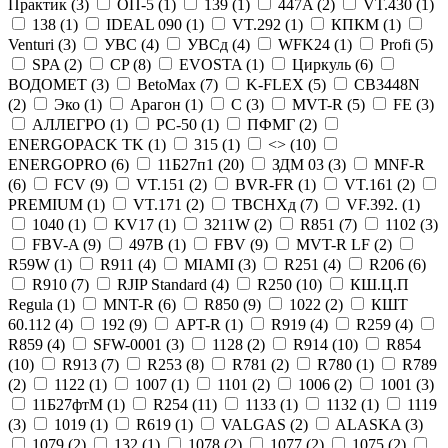
Практик (
3
)
ОП-5 (
1
)
139 (
1
)
447A (
2
)
VT.430 (
1
)
138 (
1
)
IDEAL 090 (
1
)
VT.292 (
1
)
КПКМ (
1
)
Venturi (
3
)
УВС (
4
)
УВСд (
4
)
WFK24 (
1
)
Profi (
5
)
SPA (
2
)
CP (
8
)
EVOSTA (
1
)
Циркуль (
6
)
ВОДОМЕТ (
3
)
BetoMax (
7
)
K-FLEX (
5
)
CB3448N
(
2
)
Эко (
1
)
Арагон (
1
)
С (
3
)
MVT-R (
5
)
FE (
3
)
АЛЛЕГРО (
1
)
РС-50 (
1
)
ПФМГ (
2
)
ENERGOPACK TK (
1
)
315 (
1
)
<> (
10
)
ENERGOPRO (
6
)
11Б27п1 (
20
)
ЗДМ 03 (
3
)
MNF-R
(
6
)
FCV (
9
)
VT.151 (
2
)
BVR-FR (
1
)
VT.161 (
2
)
PREMIUM (
1
)
VT.171 (
2
)
ТВСНХд (
7
)
VF.392. (
1
)
1040 (
1
)
KV17 (
1
)
3211W (
2
)
R851 (
7
)
1102 (
3
)
FBV-A (
9
)
497В (
1
)
FBV (
9
)
MVT-R LF (
2
)
R59W (
1
)
R911 (
4
)
MIAMI (
3
)
R251 (
4
)
R206 (
6
)
R910 (
7
)
RJIP Standard (
4
)
R250 (
10
)
КШ.Ц.П
Regula (
1
)
MNT-R (
6
)
R850 (
9
)
1022 (
2
)
КШТ
60.112 (
4
)
192 (
9
)
APT-R (
1
)
R919 (
4
)
R259 (
4
)
R859 (
4
)
SFW-0001 (
3
)
1128 (
2
)
R914 (
10
)
R854
(
10
)
R913 (
7
)
R253 (
8
)
R781 (
2
)
R780 (
1
)
R789
(
2
)
1122 (
1
)
1007 (
1
)
1101 (
2
)
1006 (
2
)
1001 (
3
)
11Б27фтМ (
1
)
R254 (
11
)
1133 (
1
)
1132 (
1
)
1119
(
3
)
1019 (
1
)
R619 (
1
)
VALGAS (
2
)
ALASKA (
3
)
1079 (
2
)
132 (
1
)
1078 (
2
)
1077 (
2
)
1075 (
2
)