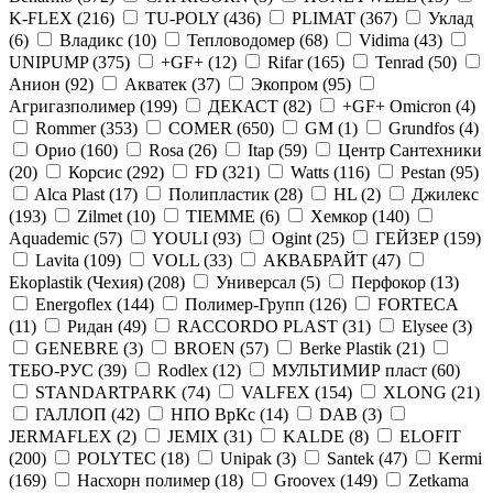
K-FLEX (
216
)
TU-POLY (
436
)
PLIMAT (
367
)
Уклад
(
6
)
Владикс (
10
)
Тепловодомер (
68
)
Vidima (
43
)
UNIPUMP (
375
)
+GF+ (
12
)
Rifar (
165
)
Tenrad (
50
)
Анион (
92
)
Акватек (
37
)
Экопром (
95
)
Агригазполимер (
199
)
ДЕКАСТ (
82
)
+GF+ Omicron (
4
)
Rommer (
353
)
COMER (
650
)
GM (
1
)
Grundfos (
4
)
Орио (
160
)
Rosa (
26
)
Itap (
59
)
Центр Сантехники
(
20
)
Корсис (
292
)
FD (
321
)
Watts (
116
)
Pestan (
95
)
Alca Plast (
17
)
Полипластик (
28
)
HL (
2
)
Джилекс
(
193
)
Zilmet (
10
)
TIEMME (
6
)
Хемкор (
140
)
Aquademic (
57
)
YOULI (
93
)
Ogint (
25
)
ГЕЙЗЕР (
159
)
Lavita (
109
)
VOLL (
33
)
АКВАБРАЙТ (
47
)
Ekoplastik (Чехия) (
208
)
Универсал (
5
)
Перфокор (
13
)
Energoflex (
144
)
Полимер-Групп (
126
)
FORTECA
(
11
)
Ридан (
49
)
RACCORDO PLAST (
31
)
Elysee (
3
)
GENEBRE (
3
)
BROEN (
57
)
Berke Plastik (
21
)
ТЕБО-РУС (
39
)
Rodlex (
12
)
МУЛЬТИМИР пласт (
60
)
STANDARTPARK (
74
)
VALFEX (
154
)
XLONG (
21
)
ГАЛЛОП (
42
)
НПО ВрКс (
14
)
DAB (
3
)
JERMAFLEX (
2
)
JEMIX (
31
)
KALDE (
8
)
ELOFIT
(
200
)
POLYTEC (
18
)
Unipak (
3
)
Santek (
47
)
Kermi
(
169
)
Насхорн полимер (
18
)
Groovex (
149
)
Zetkama