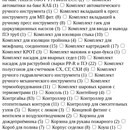
автоматики на баке КАБ (
1
)
Комплект автоматического
ручного инструмента (
1
)
Комплект вкладышей к пресс
инструменту для МП фит. (
8
)
Комплект вкладышей к
ручному пресс инструменту (
8
)
Комплект гаек для
циркуляционных насосов (
3
)
Комплект для ввода и вывода
ПЭ труб (
1
)
Комплект для изоляции стыка (
10
)
Комплект для изоляции тройника (
4
)
Комплект для
межфланц. соединения (
15
)
Комплект картриджей (
17
)
Комплект КРОТ (
3
)
Комплект маховик и кран-букса (
1
)
Комплект насадок для вварных седел (
10
)
Комплект
насадок для раструбной сварки PP-R и ПЭ (
22
)
Комплект
полусгонов для счетчиков СХ, СГ, СХИ (
6
)
Комплект
ручного гидравлического инструмента (
1
)
Комплект
ручного механического инструмента (
3
)
Комплект
термооборудования (
11
)
Комплект шаровых кранов с
термометрами (
1
)
Консоль (
1
)
Контейнер (
4
)
Контргайка (
83
)
Контроллер (
1
)
Контроллер для
отопительных контуров (
11
)
Контроллер для смесительных
узлов (
5
)
Конус с люком (
3
)
Концевой фитинг с
вентилем и воздухоотводчиком (
2
)
Корзина для
дождеприёмника (
5
)
Корзина для рукава пожарного (
2
)
Короб для полива (
7
)
Корпус седелки (
8
)
Коуш (
1
)