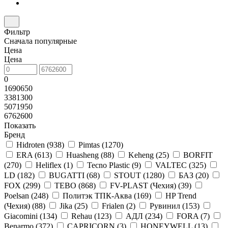
Фильтр
Сначала популярные
Цена
Цена
0
1690650
3381300
5071950
6762600
Показать
Бренд
Hidroten (
938
)
Pimtas (
1270
)
ERA (
613
)
Huasheng (
88
)
Keheng (
25
)
BORFIT
(
270
)
Heliflex (
1
)
Tecno Plastic (
9
)
VALTEC (
325
)
LD (
182
)
BUGATTI (
68
)
STOUT (
1280
)
БАЗ (
20
)
FOX (
299
)
TEBO (
868
)
FV-PLAST (Чехия) (
39
)
Poelsan (
248
)
Политэк ТПК-Аква (
169
)
HP Trend
(Чехия) (
88
)
Jika (
25
)
Frialen (
2
)
Рувинил (
153
)
Giacomini (
134
)
Rehau (
123
)
АДЛ (
234
)
FORA (
7
)
Benarmo (
372
)
CAPRICORN (
3
)
HONEYWELL (
13
)