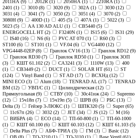
2011НА (
9
)
2012R (
1
)
2050НА (
1
)
2210RA (
1
)
2401 (
1
)
3010 (
8
)
3020 (
9
)
302А (
1
)
3030 (
12
)
3031 (
4
)
3041 (
7
)
3050 (
2
)
3051 (
4
)
3070 (
2
)
3080Н (
9
)
400D (
1
)
405 (
5
)
407А (
1
)
5022 (
3
)
5023 (
5
)
AA 130 AD ALU (
1
)
CB5440 (
5
)
ENERGOCELL HT (
2
)
F3240N (
1
)
IS15 (
6
)
IS31 (
29
)
IS40 (
16
)
N6 (
6
)
PVC AT 070 (
1
)
R60 (
3
)
ST100 (
6
)
ST101 (
1
)
VF.04 (
6
)
VG4400 (
12
)
VPG4448-02EP (
8
)
Гранлок CV16 (
13
)
Гранлок RD12 (
9
)
Гранлок RD30 (
7
)
Гранлок RD50 (
1
)
Гранлок ЗОП
(
3
)
КШТ 61.102 (
2
)
СА3241 (
3
)
1110W (
13
)
400
(
1
)
CB3449 (
2
)
DUCT (
1
)
SOLAR HT (
61
)
ST
(
124
)
Vinyl Band (
1
)
ST AD (
17
)
ВСХНд (
12
)
MINI ECO (
3
)
Alum (
18
)
TENRAD AL (
17
)
TENRAD
BM (
12
)
УВП/С (
1
)
Цилиндрическая (
12
)
Прямоугольная (
9
)
СТВУ (
10
)
30с41нж (
24
)
Supremo
(
12
)
15ч18п (
7
)
15ч19п (
5
)
ШРВ (
6
)
РБС (
13
)
Delta (
3
)
Гейзер 3-ЛЮКС (
1
)
ШПК320 (
5
)
Super (
65
)
11с67п (
26
)
3032 (
2
)
JET (
34
)
JS (
12
)
М (
16
)
ВИБРА (
4
)
ECO (
14
)
ТП-60-800 (
1
)
ТП-60-1000
(
1
)
КШТ 60.100 (
6
)
КШТ 60.103 (
12
)
КШТ 61.103 (
5
)
Delta Plus (
7
)
АБФ-ТРИА (
3
)
ГМ (
3
)
Basic (
12
)
QB (
8
)
ТО-3210 (
1
)
ТО-3110 (
1
)
Base Ventil (
61
)