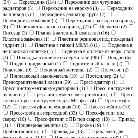
(
34
)
Переходник (
114
)
Переходник для чугунных
радиаторов (
5
)
Переходник на еврокуб (
3
)
Переходник
на привод (
5
)
Переходник радиатор-труба (
2
)
Переходник резьбовой (
5
)
Переходник с затвора на привод
(
8
)
Переходник с крана на привод (
21
)
Перчатки (
2
)
Писсуар (
3
)
Планка (настенный комплект) (
16
)
Пластина замковая (
1
)
Пластина резиновая под пожарный
гидрант (
1
)
Пластина с гайкой M8/M10 (
1
)
Подводка в
нейлоновой оплетке (
1
)
Подводка в оплетке из нерж. стали
(
2
)
Подводка в оплетке из нерж.стали (
90
)
Поддон (
6
)
Поддон придверный (
1
)
Подпиточный клапан (
2
)
Подставка (
9
)
Покровный материал (
2
)
Полусгон (
2
)
Поплавковый выключатель (
19
)
Постфильтр (
2
)
Предохранительный клапан (
39
)
Пресс-адаптер (
1
)
Пресс-инструмент аккумуляторный (
1
)
Пресс-инструмент
ручной (
1
)
Пресс-инструмент электрический (
1
)
Пресс-
клещи к пресс инструменту для МП фит. (
4
)
Пресс-муфта
(
12
)
Пресс-муфта переходная (
10
)
Пресс-тройник (
10
)
Пресс-тройник переходной (
33
)
Пресс-фитинг под
сварку (
16
)
Пресс-фитинг с ПВ под сварку (
10
)
Привод
(
1
)
Придверная решётка (
2
)
Пробка (
19
)
Пробоотборник (
1
)
Прокладка (
13
)
Прокладка для
бурта и фланца (
125
)
Прокладка сантехническая (
35
)