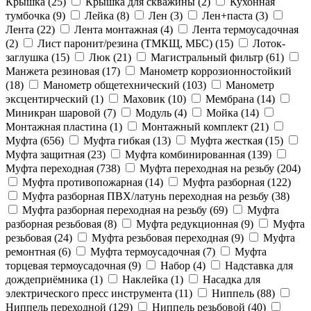
Крышка (
25
)
Крышка для скважины (
2
)
Кухонная
тумбочка (
9
)
Лейка (
8
)
Лен (
3
)
Лен+паста (
3
)
Лента (
22
)
Лента монтажная (
4
)
Лента термоусадочная
(
2
)
Лист паронит/резина (ТМКЩ, МБС) (
15
)
Лоток-
заглушка (
15
)
Люк (
21
)
Магистральный фильтр (
61
)
Манжета резиновая (
17
)
Манометр коррозионностойкий
(
18
)
Манометр общетехнический (
103
)
Манометр
эксцентирческий (
1
)
Маховик (
10
)
Мембрана (
14
)
Миникран шаровой (
7
)
Модуль (
4
)
Мойка (
14
)
Монтажная пластина (
1
)
Монтажный комплект (
21
)
Муфта (
656
)
Муфта гибкая (
13
)
Муфта жесткая (
15
)
Муфта защитная (
23
)
Муфта комбинированная (
139
)
Муфта переходная (
738
)
Муфта переходная на резьбу (
204
)
Муфта противопожарная (
14
)
Муфта разборная (
122
)
Муфта разборная ПВХ/латунь переходная на резьбу (
38
)
Муфта разборная переходная на резьбу (
69
)
Муфта
разборная резьбовая (
8
)
Муфта редукционная (
9
)
Муфта
резьбовая (
24
)
Муфта резьбовая переходная (
9
)
Муфта
ремонтная (
6
)
Муфта термоусадочная (
7
)
Муфта
торцевая термоусадочная (
9
)
Набор (
4
)
Надставка для
дождеприёмника (
1
)
Наклейка (
1
)
Насадка для
электрического пресс инструмента (
11
)
Ниппель (
88
)
Ниппель переходной (
129
)
Ниппель резьбовой (
40
)