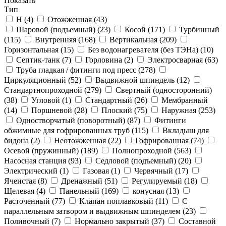
Показать
Тип
Н (
4
)
Отожженная (
43
)
Шаровой (подъемный) (
23
)
Косой (
171
)
Турбинный
(
115
)
Внутренняя (
168
)
Вертикальная (
209
)
Горизонтальная (
15
)
Без водонагревателя (без ТЭНа) (
10
)
Септик-танк (
7
)
Горловина (
2
)
Электросварная (
63
)
Труба гладкая / фитинги под пресс (
278
)
Циркуляционный (
52
)
Выдвижной шпиндель (
12
)
Стандартнопроходной (
279
)
Свертный (односторонний)
(
38
)
Угловой (
1
)
Стандартный (
26
)
Мембранный
(
14
)
Поршневой (
28
)
Плоский (
75
)
Наружная (
253
)
Одностворчатый (поворотный) (
87
)
Фитинги
обжимные для гофрированных труб (
115
)
Вкладыш для
бидона (
2
)
Неотожженная (
22
)
Гофрированная (
74
)
Осевой (пружинный) (
189
)
Полнопроходной (
563
)
Насосная станция (
93
)
Седловой (подъемный) (
20
)
Электрический (
1
)
Газовая (
1
)
Червячный (
17
)
Ячеистая (
8
)
Дренажный (
51
)
Регулируемый (
18
)
Щелевая (
4
)
Панельный (
169
)
конусная (
13
)
Расточенный (
77
)
Клапан поплавковый (
11
)
С
параллельным затвором и выдвижным шпинделем (
23
)
Поливочный (
7
)
Нормально закрытый (
37
)
Составной