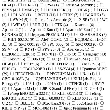
КШ.Ц.П.Р (
2
)
Optima Bm (
5
)
FEKAPUMP (
5
)
ОП-4 (
1
)
ОП-3 (
1
)
ОУ-4 (
1
)
Гейзер-Престиж (
1
)
PPY 5 (
4
)
MMB (
3
)
НАНОТЕК (
1
)
ОП-6 (
1
)
ОУ-3
(
1
)
RLA80 (
1
)
ВСТН (
11
)
СТВК (
7
)
ВСХНК (
5
)
11с67пМ (
5
)
Energoflex Acoustic (
2
)
215F (
3
)
234F
(
2
)
WIP (
3
)
БЦП (
11
)
СТК (
4
)
Классик (
4
)
Арагон-2 (
1
)
Арагон-2 Био (
1
)
Арагон-М Био (
1
)
ВСХНКд (
5
)
Циркуль PREMIUM (
7
)
ФЕКАЛЬНИК (
7
)
КШТ 60.102 (
9
)
АБФ-ОСМО (
2
)
ВОДОМЕТ ПРОФ
3Д (
3
)
SPC-0001 (
8
)
SPC-0002 (
6
)
SPC-0003 (
6
)
SS-V4 (
5
)
КУ (
1
)
PPY 25 (
3
)
Арагон Ж (
1
)
ВОДОМЕТ 3ДК (
4
)
РС-70 (
1
)
Био (
3
)
Стандарт (
43
)
16кч9п (
5
)
3060 (
9
)
БС (
3
)
МС-140М4 (
1
)
ОП-8 (
1
)
15Б1п (
6
)
АЛЛЕГРО М (
1
)
30ч939р (
5
)
PP10 (
3
)
CBC10-20ВВ (
1
)
SS-2V4 (
4
)
Гранвэл ЗПВС
(
29
)
ПРЕСТИЖ (
1
)
ПРЕСТИЖ М (
1
)
№ 1 (
1
)
CBC10-10SL (
3
)
ДРЕНАЖНИК (
6
)
КШ.Ц.Ф. Regula
Energy (
6
)
193.1. (
1
)
201A (
1
)
СТРИЖ (
1
)
BV17
(
1
)
Арагон М (
1
)
JiP-R Standard FF (
6
)
РС-70.01 (
1
)
Гейзер БИО 321 и 322 (
1
)
КШТ 60.113 (
3
)
Гейзер
БИО 311 и 312 (
1
)
КШТ 60.003 (
1
)
КШЗ 60.123 (
1
)
С-2 (
1
)
183.1. (
1
)
30лс41нжХЛ (
5
)
30с541нж (
1
)
КШ.Ц.Ф.Р. (
2
)
МС-140М1 (
1
)
Jip-R Premium FF (
1
)