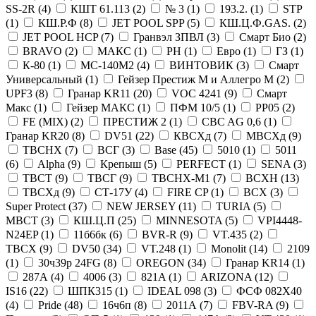
SS-2R (
4
)
КШТ 61.113 (
2
)
№ 3 (
1
)
193.2. (
1
)
STP
(
1
)
КШ.Р.Ф (
8
)
JET POOL SPP (
5
)
КШ.Ц.Ф.GAS. (
2
)
JET POOL HCP (
7
)
Гранвэл ЗПВЛ (
3
)
Смарт Био (
2
)
BRAVO (
2
)
МАКС (
1
)
PH (
1
)
Евро (
1
)
ГЗ (
1
)
К-80 (
1
)
МС-140М2 (
4
)
ВИНТОВИК (
3
)
Смарт
Универсальный (
1
)
Гейзер Престиж М и Аллегро М (
2
)
UPF3 (
8
)
Гранар KR11 (
20
)
VOC 4241 (
9
)
Смарт
Макс (
1
)
Гейзер МАКС (
1
)
ПФМ 10/5 (
1
)
PP05 (
2
)
FE (MIX) (
2
)
ПРЕСТИЖ 2 (
1
)
CBC AG 0,6 (
1
)
Гранар KR20 (
8
)
DV51 (
22
)
КВСХд (
7
)
МВСХд (
9
)
ТВСНХ (
7
)
ВСГ (
3
)
Base (
45
)
5010 (
1
)
5011
(
6
)
Alpha (
9
)
Крепыш (
5
)
PERFECT (
1
)
SENA (
3
)
ТВСТ (
9
)
ТВСГ (
9
)
ТВСНХ-М1 (
7
)
ВСХН (
13
)
ТВСХд (
9
)
СТ-17У (
4
)
FIRE CP (
1
)
ВСХ (
3
)
Super Protect (
37
)
NEW JERSEY (
11
)
TURIA (
5
)
МВСТ (
3
)
КШ.Ц.П (
25
)
MINNESOTA (
5
)
VPI4448-
N24EP (
1
)
11б6бк (
6
)
BVR-R (
9
)
VT.435 (
2
)
ТВСХ (
9
)
DV50 (
34
)
VT.248 (
1
)
Monolit (
14
)
2109
(
1
)
30ч39р 24FG (
8
)
OREGON (
34
)
Гранар KR14 (
1
)
287А (
4
)
4006 (
3
)
821A (
1
)
ARIZONA (
12
)
IS16 (
22
)
ШПК315 (
1
)
IDEAL 098 (
3
)
ФСФ 082Х40
(
4
)
Pride (
48
)
16ч6п (
8
)
2011А (
7
)
FBV-RA (
9
)