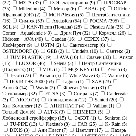
(
22
)
МЗТА (
37
)
ГЗ Электропривод (
9
)
ПРОСВАР
(
35
)
Millenium (
4
)
Метеор (
6
)
ARAG (
6
)
Officine
Rigamonti (OR) (
2
)
MCH (Чехия) (
5
)
ЦентрСантехники
(
16
)
Симтек (
53
)
Aquasfera (
54
)
РОСМА (
395
)
SGL (
4
)
KAN-Therm (Польша) (
28
)
Plastica Alfa (
25
)
Comer + Aquademic (
49
)
Дрим Пул (
32
)
Кормелл (
26
)
Hidroten + AVA (
49
)
Candan (
16
)
CEPEX (
37
)
ЛесМаркет (
9
)
USTM (
2
)
Сантехмастер (
6
)
OSTENDORF (
3
)
GEB (
2
)
Unidelta (
10
)
Сантэкс (
2
)
TUM PLASTIK (
19
)
AVA (
10
)
Славен (
33
)
Ariston
(
15
)
LUXOR (
46
)
Selena (
3
)
Центр Сантехники
(Подольск) (
11
)
VDL (
1
)
MQS KEY (
10
)
Zerich (
3
)
Tecofi (
72
)
Korado (
5
)
White Wave (
3
)
Warme (
6
)
ПОЛИТЭК-3000 (
63
)
Laguna (
1
)
SAB (
23
)
Апогей (
14
)
Wavin (
2
)
Фрегат (Россия) (
31
)
Татполимер (
32
)
FITSA (
3
)
Спираль (
7
)
Caldervale
(
3
)
ARCO (
10
)
Ливгидромаш (
12
)
Santeri (
20
)
Хит Комплект (
12
)
АНИПЛАСТ (
4
)
Vaillant (
1
)
Теплый Дом (
6
)
ALT-K (
3
)
HEIMEIER (
5
)
Лобненский стройфарфор (
15
)
ЭлБЭТ (
1
)
Senkron (
3
)
TU-PIPE (
13
)
Plexistab (
8
)
FAR (
25
)
K- Rain (
5
)
DIXIS (
3
)
Ани Пласт (
7
)
Цветлит (
17
)
Пахарь