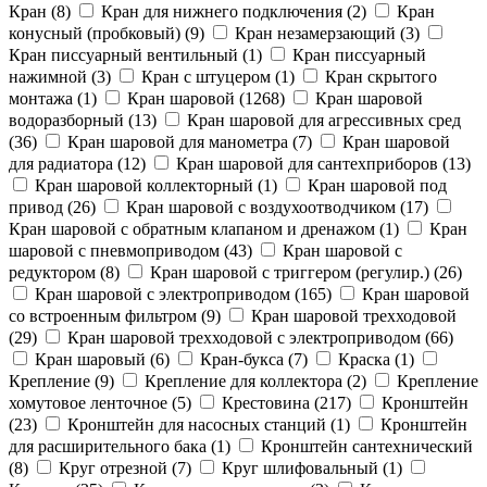
Кран (
8
)
Кран для нижнего подключения (
2
)
Кран
конусный (пробковый) (
9
)
Кран незамерзающий (
3
)
Кран писсуарный вентильный (
1
)
Кран писсуарный
нажимной (
3
)
Кран с штуцером (
1
)
Кран скрытого
монтажа (
1
)
Кран шаровой (
1268
)
Кран шаровой
водоразборный (
13
)
Кран шаровой для агрессивных сред
(
36
)
Кран шаровой для манометра (
7
)
Кран шаровой
для радиатора (
12
)
Кран шаровой для сантехприборов (
13
)
Кран шаровой коллекторный (
1
)
Кран шаровой под
привод (
26
)
Кран шаровой с воздухоотводчиком (
17
)
Кран шаровой с обратным клапаном и дренажом (
1
)
Кран
шаровой с пневмоприводом (
43
)
Кран шаровой с
редуктором (
8
)
Кран шаровой с триггером (регулир.) (
26
)
Кран шаровой с электроприводом (
165
)
Кран шаровой
со встроенным фильтром (
9
)
Кран шаровой трехходовой
(
29
)
Кран шаровой трехходовой с электроприводом (
66
)
Кран шаровый (
6
)
Кран-букса (
7
)
Краска (
1
)
Крепление (
9
)
Крепление для коллектора (
2
)
Крепление
хомутовое ленточное (
5
)
Крестовина (
217
)
Кронштейн
(
23
)
Кронштейн для насосных станций (
1
)
Кронштейн
для расширительного бака (
1
)
Кронштейн сантехнический
(
8
)
Круг отрезной (
7
)
Круг шлифовальный (
1
)