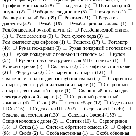
Профиль монтажный (
8
)
Пьедестал (
6
)
Пятивыводной
штуцер (
2
)
Разборное соединение (
5
)
Расходомер (
1
)
Расширительный бак (
39
)
Ревизия (
21
)
Редуктор
давления (
42
)
Резьба (
16
)
Резьбонарезная головка (
1
)
Резьбонарезной ручной клупп (
2
)
Резьбонарезной станок
(
1
)
Реле давления (
9
)
Реле сухого хода (
3
)
Рем.комплект для сифонов (
1
)
Решетка (
17
)
Ротаметр
(
40
)
Рукав пожарный (
3
)
Рукав пожарный с головками
(
6
)
Рукав пожарный с головкой и стволом (
2
)
Рулон
(
54
)
Ручной пресс инструмент для МП фитингов (
1
)
Ручной скребок (
5
)
Салфетки (
2
)
Салфетки спиртовые
(
2
)
Форсунка (
2
)
Сварочный аппарат (
121
)
Сварочный аппарат для раструбной сварки (
1
)
Сварочный
аппарат для раструбной/стыковой сварки (
1
)
Сварочный
аппарат для стыковой сварки (
1
)
Сварочный аппарат для
электромуфтовой сварки (
2
)
Сварочный ремонтный
комплект (
4
)
Сгон (
38
)
Сгон в сборе (
12
)
Седелка из
ПВХ (
116
)
Седелка из ПП (
202
)
Седелка из ПЭ (
49
)
Седелка двусоставная (
130
)
Седелка с фрезой (
153
)
Секция колодца с дном (
2
)
Септик (
10
)
Сервопривод
(
16
)
Сетка (
1
)
Система обратного осмоса (
5
)
Сифон
(
96
)
Скоба (
2
)
Скоба настенная (
1
)
Скоба обводная