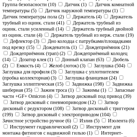
Группа безопасности (
10
)
Датчик (
1
)
Датчик комнатной
температуры (
5
)
Датчик наружной температуры (
1
)
Датчик температуры пола (
2
)
Держатель (
4
)
Держатель
трубный из оцинк. стали (
41
)
Держатель трубный из
оцинк. стали усиленный (
14
)
Держатель трубный двойной
из оцинк. стали (
4
)
Держатель трубный из нерж. стали (
19
)
Дефлектор (
3
)
Дно колодца с патрубками/площадками
под врезку (
15
)
Дождеватель (
1
)
Дождеприёмник (
21
)
Дождеприёмник (трап) (
2
)
Дождеприёмный колодец
(
14
)
Дозатор клея (
1
)
Донный клапан (
63
)
Дюбель
(
2
)
Емкость (
4
)
Желоб (лоток) (
3
)
Заглушка (
504
)
Заглушка для профиля (
3
)
Заглушка с уплотнителем
(пробка коллекторная) (
3
)
Заглушка фланцевая (
24
)
Заглушка эллиптическая (
15
)
Задвижка (
198
)
Задвижка
шиберная (
35
)
Зажим троса (
1
)
Зажимы (
1
)
Запасные
части +GF+ Omicron (
4
)
Затвор дисковый под привод (
39
)
Затвор дисковый с пневмоприводом (
12
)
Затвор
дисковый с редуктором (
108
)
Затвор дисковый с триггером
(
199
)
Затвор дисковый с электроприводом (
104
)
Зачистное устройство ручное (
6
)
Излив (
5
)
Изолента (
6
)
Инструмент гидравлический (
2
)
Инструмент для
монтажа фитингов с надвижной гильзо (
1
)
Интернет-