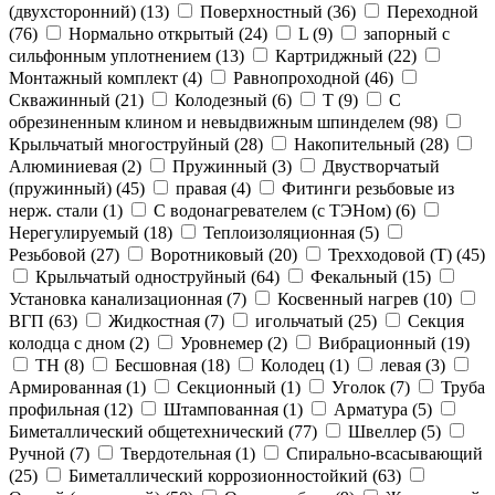
(двухсторонний) (
13
)
Поверхностный (
36
)
Переходной
(
76
)
Нормально открытый (
24
)
L (
9
)
запорный с
сильфонным уплотнением (
13
)
Картриджный (
22
)
Монтажный комплект (
4
)
Равнопроходной (
46
)
Скважинный (
21
)
Колодезный (
6
)
T (
9
)
С
обрезиненным клином и невыдвижным шпинделем (
98
)
Крыльчатый многоструйный (
28
)
Накопительный (
28
)
Алюминиевая (
2
)
Пружинный (
3
)
Двустворчатый
(пружинный) (
45
)
правая (
4
)
Фитинги резьбовые из
нерж. стали (
1
)
С водонагревателем (с ТЭНом) (
6
)
Нерегулируемый (
18
)
Теплоизоляционная (
5
)
Резьбовой (
27
)
Воротниковый (
20
)
Трехходовой (Т) (
45
)
Крыльчатый одноструйный (
64
)
Фекальный (
15
)
Установка канализационная (
7
)
Косвенный нагрев (
10
)
ВГП (
63
)
Жидкостная (
7
)
игольчатый (
25
)
Секция
колодца с дном (
2
)
Уровнемер (
2
)
Вибрационный (
19
)
ТН (
8
)
Бесшовная (
18
)
Колодец (
1
)
левая (
3
)
Армированная (
1
)
Секционный (
1
)
Уголок (
7
)
Труба
профильная (
12
)
Штампованная (
1
)
Арматура (
5
)
Биметаллический общетехнический (
77
)
Швеллер (
5
)
Ручной (
7
)
Твердотельная (
1
)
Спирально-всасывающий
(
25
)
Биметаллический коррозионностойкий (
63
)