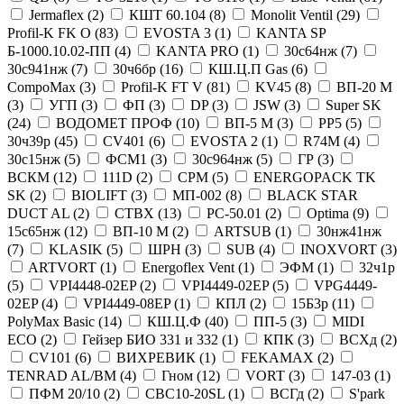
Jermaflex (
2
)
КШТ 60.104 (
8
)
Monolit Ventil (
29
)
Profil-K FK O (
83
)
EVOSTA 3 (
1
)
KANTA SP
Б-1000.10.02-ПП (
4
)
KANTA PRO (
1
)
30с64нж (
7
)
30с941нж (
7
)
30ч6бр (
16
)
КШ.Ц.П Gas (
6
)
CompoMax (
3
)
Profil-K FT V (
81
)
KV45 (
8
)
ВП-20 М
(
3
)
УГП (
3
)
ФП (
3
)
DP (
3
)
JSW (
3
)
Super SK
(
24
)
ВОДОМЕТ ПРОФ (
10
)
ВП-5 М (
3
)
PP5 (
5
)
30ч39р (
45
)
CV401 (
6
)
EVOSTA 2 (
1
)
R74M (
4
)
30с15нж (
5
)
ФСМ1 (
3
)
30с964нж (
5
)
ГР (
3
)
ВСКМ (
12
)
111D (
2
)
CPM (
5
)
ENERGOPACK TK
SK (
2
)
BIOLIFT (
3
)
МП-002 (
8
)
BLACK STAR
DUCT AL (
2
)
СТВХ (
13
)
РС-50.01 (
2
)
Optima (
9
)
15с65нж (
12
)
ВП-10 М (
2
)
ARTSUB (
1
)
30нж41нж
(
7
)
KLASIK (
5
)
ШРН (
3
)
SUB (
4
)
INOXVORT (
3
)
ARTVORT (
1
)
Energoflex Vent (
1
)
ЭФМ (
1
)
32ч1p
(
5
)
VPI4448-02EP (
2
)
VPI4449-02EP (
5
)
VPG4449-
02EP (
4
)
VPI4449-08EP (
1
)
КПЛ (
2
)
15Б3р (
11
)
PolyMax Basic (
14
)
КШ.Ц.Ф (
40
)
ПП-5 (
3
)
MIDI
ECO (
2
)
Гейзер БИО 331 и 332 (
1
)
КПК (
3
)
ВСХд (
2
)
CV101 (
6
)
ВИХРЕВИК (
1
)
FEKAMAX (
2
)
TENRAD AL/BM (
4
)
Гном (
12
)
VORT (
3
)
147-03 (
1
)
ПФМ 20/10 (
2
)
CBC10-20SL (
1
)
ВСГд (
2
)
S'park