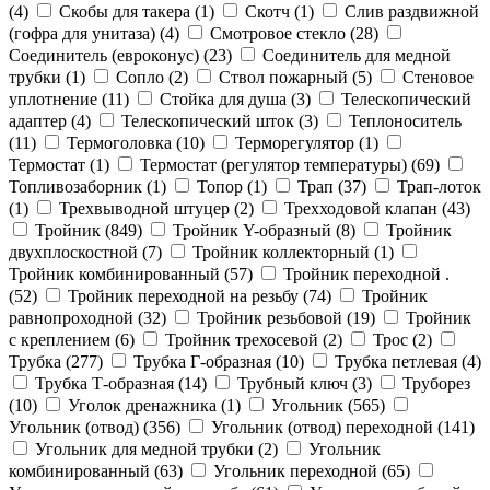
(
4
)
Скобы для такера (
1
)
Скотч (
1
)
Слив раздвижной
(гофра для унитаза) (
4
)
Смотровое стекло (
28
)
Соединитель (евроконус) (
23
)
Соединитель для медной
трубки (
1
)
Сопло (
2
)
Ствол пожарный (
5
)
Стеновое
уплотнение (
11
)
Стойка для душа (
3
)
Телескопический
адаптер (
4
)
Телескопический шток (
3
)
Теплоноситель
(
11
)
Термоголовка (
10
)
Терморегулятор (
1
)
Термостат (
1
)
Термостат (регулятор температуры) (
69
)
Топливозаборник (
1
)
Топор (
1
)
Трап (
37
)
Трап-лоток
(
1
)
Трехвыводной штуцер (
2
)
Трехходовой клапан (
43
)
Тройник (
849
)
Тройник Y-образный (
8
)
Тройник
двухплоскостной (
7
)
Тройник коллекторный (
1
)
Тройник комбинированный (
57
)
Тройник переходной .
(
52
)
Тройник переходной на резьбу (
74
)
Тройник
равнопроходной (
32
)
Тройник резьбовой (
19
)
Тройник
с креплением (
6
)
Тройник трехосевой (
2
)
Трос (
2
)
Трубка (
277
)
Трубка Г-образная (
10
)
Трубка петлевая (
4
)
Трубка Т-образная (
14
)
Трубный ключ (
3
)
Труборез
(
10
)
Уголок дренажника (
1
)
Угольник (
565
)
Угольник (отвод) (
356
)
Угольник (отвод) переходной (
141
)
Угольник для медной трубки (
2
)
Угольник
комбинированный (
63
)
Угольник переходной (
65
)