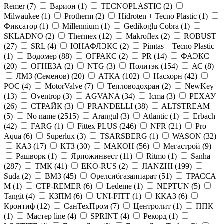
Remer (
7
)
Варион (
1
)
TECNOPLASTIC (
2
)
Milwaukee (
1
)
Protherm (
2
)
Hidroten + Tecno Plastic (
1
)
Фиксатор (
1
)
Millennium (
1
)
Gedikoglu Cobra (
1
)
SKLADNO (
2
)
Thermex (
12
)
Makroflex (
2
)
ROBUST
(
27
)
SRL (
4
)
ЮНАФЛЭКС (
2
)
Pimtas + Tecno Plastic
(
1
)
Водомер (
88
)
ОГРАКС (
2
)
PR (
14
)
ФАЭКС
(
20
)
ОГНЕЗА (
2
)
NTG (
3
)
Политэк (
154
)
АС (
8
)
ЛМЗ (Семенов) (
20
)
АТКА (
102
)
Насхорн (
42
)
РОС (
4
)
MotorValve (
7
)
Тепловодохран (
2
)
NewKey
(
13
)
Oventrop (
3
)
AGVANA (
34
)
Icma (
3
)
РЕХАУ
(
26
)
СТРАЙК (
3
)
PRANDELLI (
38
)
ALTSTREAM
(
5
)
No name (
2515
)
Arangul (
3
)
Atlantic (
1
)
Erbach
(
42
)
FARG (
1
)
Fittex PLUS (
246
)
NFR (
21
)
Pro
Aqua (
6
)
Superlux (
3
)
TSARSBERG (
1
)
WASON (
32
)
КАЗ (
17
)
КТЗ (
30
)
МАКОН (
56
)
Мегастрой (
9
)
Рашворк (
1
)
Ярпожинвест (
11
)
Ritmo (
1
)
Sanha
(
287
)
ТМК (
41
)
EKO-RUS (
2
)
JIANZHI (
199
)
Suda (
2
)
ВМЗ (
45
)
Орелсибгазаппарат (
51
)
ТРАССА
М (
1
)
CTP-REMER (
6
)
Ledeme (
1
)
NEPTUN (
5
)
Tangit (
4
)
КЗПМ (
6
)
UNI-FITT (
1
)
ККАЗ (
6
)
Кронтиф (
12
)
СанТехПром (
7
)
Центролит (
1
)
ППК
(
1
)
Мастер line (
4
)
SPRINT (
4
)
Рекорд (
1
)