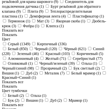
резьбовой для крана шарового (
9
)
Соединитель для
подключения датчика (
1
)
Бурт резьбовой для обратного
клапана (
9
)
Плита (
9
)
Теплораспределительная
пластина (
1
)
Демпферная лента (
4
)
Пластификатор (
1
)
Термонож (
1
)
Мат (
3
)
Якорная скоба (
1
)
Дюбель-
крюк (
3
)
Фибра (
1
)
Клипса (
1
)
Показать все
Показать
Цвет
Серый (
1349
)
Кирпичный (
336
)
Белый (
850
)
Черный (
120
)
Чёрный (
621
)
Синий
(
228
)
Зеленый (
46
)
Красный (
103
)
Коричневый (
5
)
Алюминиевый (
4
)
Желтый (
71
)
Серебристый (
77
)
Оливковый (
1
)
Черный/зеленый (
39
)
Ольха (
1
)
Черный/синий (
98
)
Прозрачный (
2
)
Бук светлый (
2
)
Вишня (
1
)
Дуб (
2
)
Металик (
7
)
Белый мрамор (
1
)
Красный+Синий (
1
)
Показать все
Показать
Цвет тумбочки
Белый (
2
)
Ольха (
1
)
Бук (
2
)
Вишня (
1
)
Дуб (
2
)
Мрамор (
1
)
Показать все