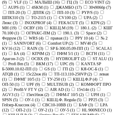
(
9
)
VLF (
1
)
МАЛЫШ (
16
)
ГЦ (
3
)
ECO VINT (
2
)
AUPS (
1
)
4SKM (
1
)
ДЖАМБО (
17
)
30ч906бр (
7
)
ПП-20 (
3
)
ДППК (
2
)
ПП-10 (
3
)
PYP/S (
1
)
ШПК310 (
3
)
ТО-2115 (
1
)
CV100 (
2
)
UPA (
2
)
Люкс (
3
)
INOXPROF (
4
)
FEKACUT (
5
)
КПЧ (
2
)
MH (
19
)
ОСВУ (
10
)
КШ.Ц.М (
19
)
180.1. (
2
)
КШГ
70.100 (
1
)
ОГРАКС-ПМ (
2
)
190.1. (
3
)
Space (
2
)
Феррум (
3
)
WRS (
4
)
правая (
1
)
PPY 10 (
4
)
№ 2
(
1
)
SANIVORT (
6
)
Comfort UP (
2
)
MV40 (
5
)
KV16 (
12
)
RAIN (
3
)
SP Б-300.05.09-ПП (
1
)
SCALA1
(
1
)
БА (
4
)
КПЧМ (
2
)
ПФМ 5/1 (
1
)
ВСГН (
11
)
Арагон-3 (
2
)
ОСВХ (
9
)
HYDROLIFT (
2
)
ST ALU (
1
)
Profi Bm (
5
)
ВКМ (
17
)
UPC (
9
)
KANTA SP
Б-5000.10.02-ПП (
1
)
GS (
1
)
ГП (
2
)
КЯ-ОС-Б (
1
)
ATQB (
1
)
15с22нж (
6
)
ТП-113.110-250VP (
2
)
левая
(
1
)
ПФМГ 10/5 (
1
)
ТУ-250 (
1
)
КШ.Ц.Ф.Р (
4
)
ОП-50 (
1
)
UPF (
9
)
MULTISUB (
2
)
КОМФОРТ ПРО
(
2
)
Profil-V FT V (
2
)
AIR AD (
1
)
15ч14п (
1
)
AGV3 (
1
)
15кч16нж (
2
)
ПФМ-Г 10/5 (
2
)
UPH (
1
)
SPSN (
5
)
ОУ-1 (
1
)
КШ.Ц.Ф. Regula (
5
)
PP25 (
3
)
Гейзер-Классик (
4
)
CBC10-10ВВ (
1
)
БАФ (
3
)
LPA
(
12
)
ОП-2 (
1
)
ОУ-2 (
1
)
ОУ-5 (
1
)
HL 900NECO (
1
)