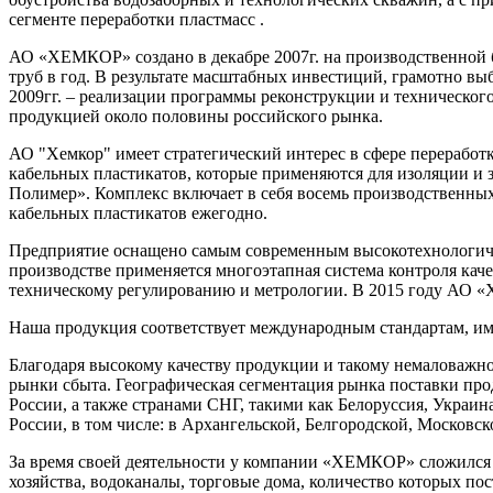
сегменте переработки пластмасс .
АО «ХЕМКОР» создано в декабре 2007г. на производственной 
труб в год. В результате масштабных инвестиций, грамотно вы
2009гг. – реализации программы реконструкции и технического
продукцией около половины российского рынка.
АО "Хемкор" имеет стратегический интерес в сфере переработк
кабельных пластикатов, которые применяются для изоляции и 
Полимер». Комплекс включает в себя восемь производственных
кабельных пластикатов ежегодно.
Предприятие оснащено самым современным высокотехнологичны
производстве применяется многоэтапная система контроля каче
техническому регулированию и метрологии. В 2015 году АО «
Наша продукция соответствует международным стандартам, им
Благодаря высокому качеству продукции и такому немаловажно
рынки сбыта. Географическая сегментация рынка поставки пр
России, а также странами СНГ, такими как Белоруссия, Украи
России, в том числе: в Архангельской, Белгородской, Московс
За время своей деятельности у компании «ХЕМКОР» сложился
хозяйства, водоканалы, торговые дома, количество которых 