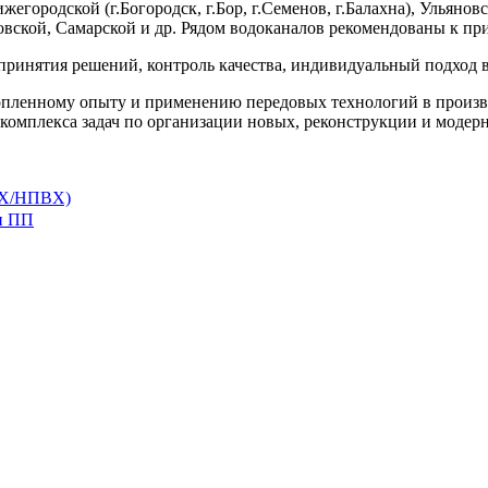
городской (г.Богородск, г.Бор, г.Семенов, г.Балахна), Ульянов
новской, Самарской и др. Рядом водоканалов рекомендованы к
ринятия решений, контроль качества, индивидуальный подход 
пленному опыту и применению передовых технологий в произв
мплекса задач по организации новых, реконструкции и модер
ВХ/НПВХ)
и ПП