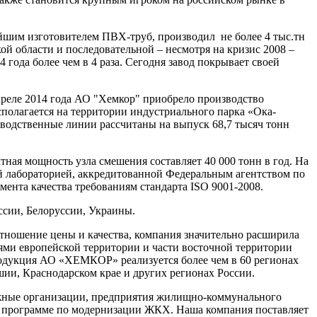
йшим изготовителем ПВХ-труб, производил не более 4 тыс.тн
ой области и последовательной – несмотря на кризис 2008 –
года более чем в 4 раза. Сегодня завод покрывает своей
апреле 2014 года АО "Хемкор" приобрело производство
сполагается на территории индустриального парка «Ока-
зводственные линии рассчитаны на выпуск 68,7 тысяч тонн
ая мощность узла смешения составляет 40 000 тонн в год. На
ной лабораторией, аккредитованной Федеральным агентством по
нта качества требованиям стандарта ISO 9001-2008.
ссии, Белоруссии, Украины.
отношение цены и качества, компания значительно расширила
ми европейской территории и части восточной территории
продукция АО «ХЕМКОР» реализуется более чем в 60 регионах
ашии, Краснодарском крае и других регионах России.
ажные организации, предприятия жилищно-коммунального
ой программе по модернизации ЖКХ. Наша компания поставляет