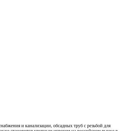
бжения и канализации, обсадных труб с резьбой для
 также становится крупным игроком на российском рынке в