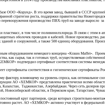
базе ООО «Корунд». В это время завод, бывший в СССР крупне
бранной стратегии роста, поддержки правительства Нижегородск
 перевооружения производство ПВХ-труб на заводе выросло за 4 
и пластмасс, в том числе поливинилхлорида. В связи с этим в 
защитных оболочек проводов и кабелей. Новое производство, ра
 зданий и сооружений, а также 500 единиц оборудования. Прои
м оборудованием немецкого концерна «Krauss Maffei». Проектн
ства, как сырья, так и готовых труб, осуществляемая собствен
ХЕМКОР» подтвердил сертификат соответствия системы менеджме
еет сертификаты соответствия и гигиенические сертификаты Ро
му фактору, влияющему на уровень спроса, как оптимальное со
одукции АО «ХЕМКОР» представлена практически всеми областя
на, Казахстан, Таджикистан, Азербайджан. Через сеть дилеров 
кой, Новосибирской областях, в Пермском крае, Татарстане, Чув
 постоянный круг партнеров, среди которых строительно-монт
постоянно растет. АО «ХЕМКОР» активно участвует в федеральн