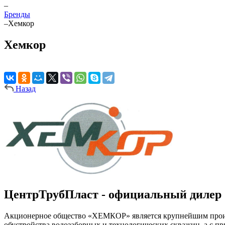
–
Бренды
–
Хемкор
Хемкор
Назад
ЦентрТрубПласт - официальный диле
Акционерное общество «ХЕМКОР» является крупнейшим произв
обустройства водозаборных и технологических скважин, а с п