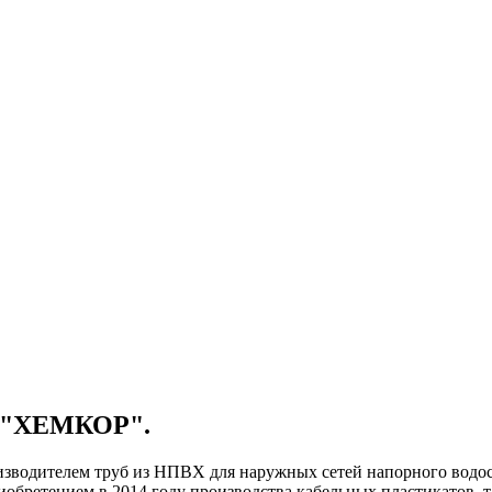
р "ХЕМКОР".
одителем труб из НПВХ для наружных сетей напорного водосна
риобретением в 2014 году производства кабельных пластикатов,