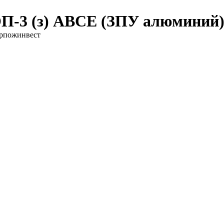
П-3 (з) АВСЕ (ЗПУ алюминий)
рпожинвест