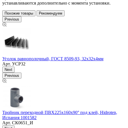
устанавливаются дополнительно с момента установки.
Похожие товары
Рекомендуем
Previous
Уголок равнополочный, ГОСТ 8509-93, 32х32х4мм
Арт.
УСР32
Next
Previous
Ф
А
Тройник переходной ПВХ225х160х90° под клей, Hidroten,
Испания 1001582
Арт.
СК0651_И