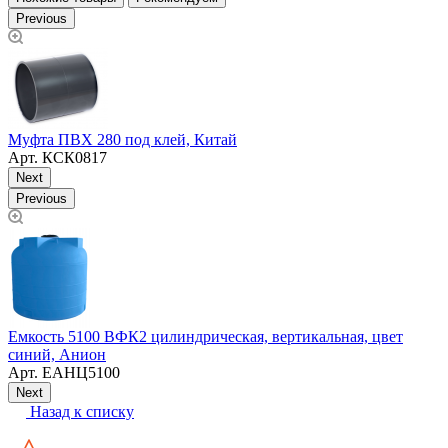
Previous
Муфта ПВХ 280 под клей, Китай
Арт.
КСК0817
Next
Previous
Емкость 5100 ВФК2 цилиндрическая, вертикальная, цвет
К
синий, Анион
Г
Арт.
ЕАНЦ5100
Next
Назад к списку